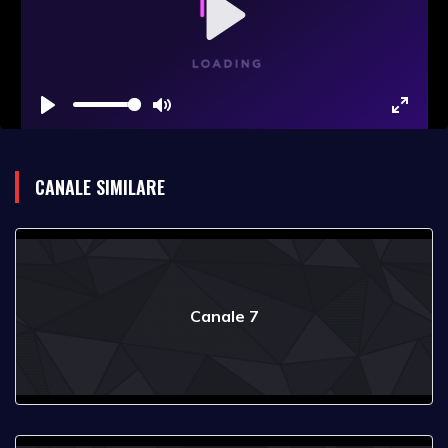
Play
Play
Mute
Enter
fullsc
CANALE SIMILARE
Canale 7